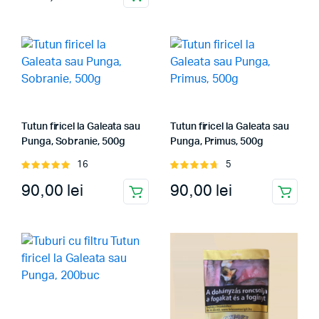
Tutun firicel la Galeata sau
Tutun firicel la Galeata sau
Punga, Sobranie, 500g
Punga, Primus, 500g
16
5
Evaluat
Evaluat
la
5.00
din
la
4.80
din
90,00
lei
90,00
lei
5
5