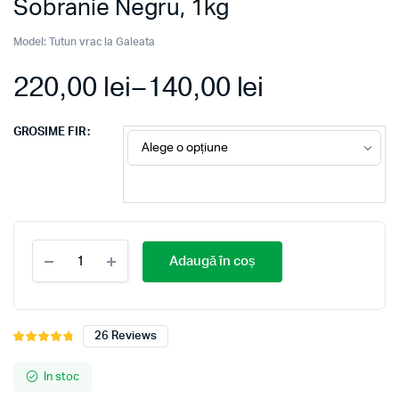
Sobranie Negru, 1kg
Model:
Tutun vrac la Galeata
220,00
lei
–
140,00
lei
GROSIME FIR
Tutun
Adaugă în coș
firicel
la
Galeata
sau
Punga,
26
Reviews
Evaluat
26
Sobranie
la
4.85
din
Negru,
5 pe baza
In stoc
1kg
a
de