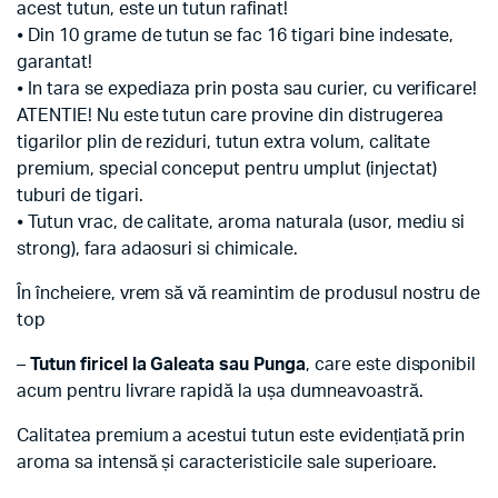
acest tutun, este un tutun rafinat!
⦁ Din 10 grame de tutun se fac 16 tigari bine indesate,
garantat!
⦁ In tara se expediaza prin posta sau curier, cu verificare!
ATENTIE! Nu este tutun care provine din distrugerea
tigarilor plin de reziduri, tutun extra volum, calitate
premium, special conceput pentru umplut (injectat)
tuburi de tigari.
⦁ Tutun vrac, de calitate, aroma naturala (usor, mediu si
strong), fara adaosuri si chimicale.
În încheiere, vrem să vă reamintim de produsul nostru de
top
–
Tutun firicel la Galeata sau Punga
, care este disponibil
acum pentru livrare rapidă la ușa dumneavoastră.
Calitatea premium a acestui tutun este evidențiată prin
aroma sa intensă și caracteristicile sale superioare.