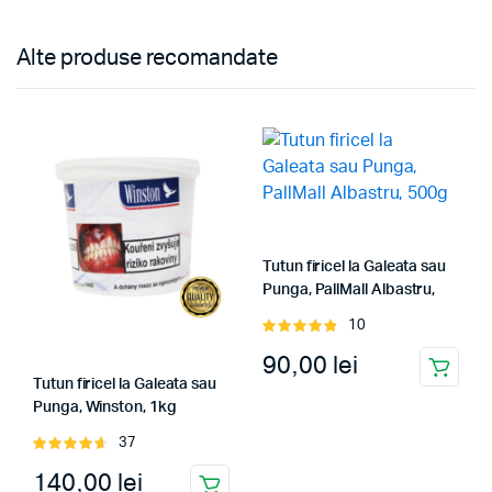
Alte produse recomandate
Tutun firicel la Galeata sau
Punga, PallMall Albastru,
500g
10
Evaluat
la
4.90
din
90,00
lei
5
Tutun firicel la Galeata sau
Punga, Winston, 1kg
37
Evaluat
la
4.73
din
140,00
lei
5