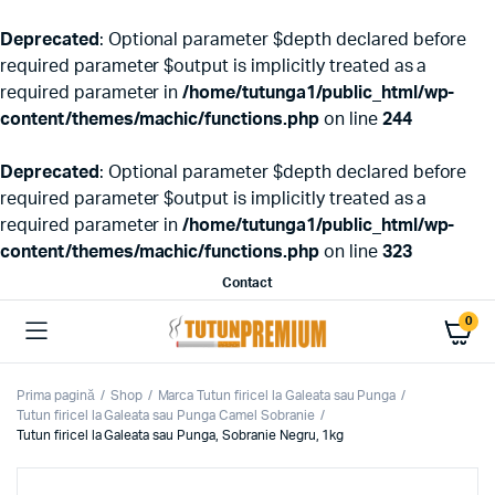
Deprecated
: Optional parameter $depth declared before
required parameter $output is implicitly treated as a
required parameter in
/home/tutunga1/public_html/wp-
content/themes/machic/functions.php
on line
244
Deprecated
: Optional parameter $depth declared before
required parameter $output is implicitly treated as a
required parameter in
/home/tutunga1/public_html/wp-
content/themes/machic/functions.php
on line
323
Contact
0
Prima pagină
Shop
Marca Tutun firicel la Galeata sau Punga
Tutun firicel la Galeata sau Punga Camel Sobranie
Tutun firicel la Galeata sau Punga, Sobranie Negru, 1kg