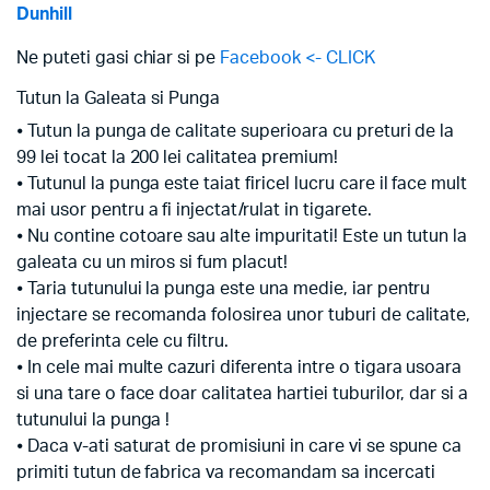
Dunhill
Ne puteti gasi chiar si pe
Facebook <- CLICK
Tutun la Galeata si Punga
⦁ Tutun la punga de calitate superioara cu preturi de la
99 lei tocat la 200 lei calitatea premium!
⦁ Tutunul la punga este taiat firicel lucru care il face mult
mai usor pentru a fi injectat/rulat in tigarete.
⦁ Nu contine cotoare sau alte impuritati! Este un tutun la
galeata cu un miros si fum placut!
⦁ Taria tutunului la punga este una medie, iar pentru
injectare se recomanda folosirea unor tuburi de calitate,
de preferinta cele cu filtru.
⦁ In cele mai multe cazuri diferenta intre o tigara usoara
si una tare o face doar calitatea hartiei tuburilor, dar si a
tutunului la punga !
⦁ Daca v-ati saturat de promisiuni in care vi se spune ca
primiti tutun de fabrica va recomandam sa incercati