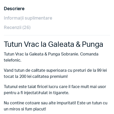
quantity
evaluări de
la clienți
Descriere
Informații suplimentare
Recenzii (26)
Tutun Vrac la Galeata & Punga
Tutun Vrac la Galeata & Punga Sobranie. Comanda
telefonic.
Vand tutun de calitate superioara cu preturi de la 99 lei
tocat la 200 lei calitatea premium!
Tutunul este taiat firicel lucru care il face mult mai usor
pentru a fi injectat/rulat in tigarete.
Nu contine cotoare sau alte impuritati! Este un tutun cu
un miros si fum placut!