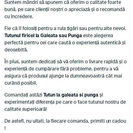
Suntem mândri să spunem că oferim o calitate foarte
bună, pe care clienții noștri o apreciază și o recomandă
cu încredere.
Fie că îl folosiți pentru a rula țigări sau pentru alte nevoi,
Tutunul firicel la Galeata sau Punga
este alegerea
perfectă pentru cei care caută o experiență autentică și
deosebită.
În plus, suntem dedicați să vă oferim o livrare rapidă și o
experiență de cumpărare fără probleme, pentru a vă
asigura că produsul ajunge la dumneavoastră cât mai
curând posibil.
Comandați astăzi
Tutun la galeata si punga
și
experimentați diferența pe care o face tutunul nostru de
calitate superioară!
De astefl, nu uitati, la fiecare comanda, primiti un cadou
!