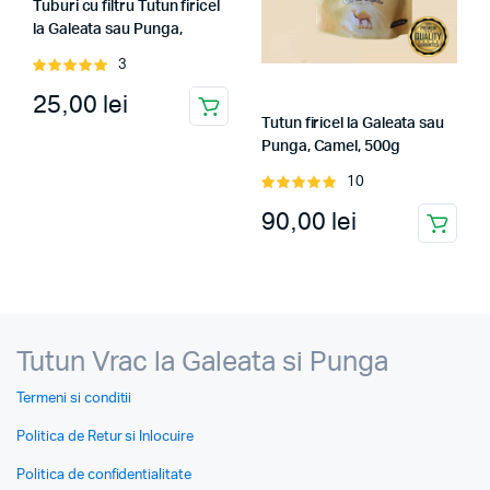
Tuburi cu filtru Tutun firicel
la Galeata sau Punga,
200buc
3
Evaluat
la
5.00
din
25,00
lei
5
Tutun firicel la Galeata sau
Punga, Camel, 500g
10
Evaluat
la
5.00
din
90,00
lei
5
Tutun Vrac la Galeata si Punga
Termeni si conditii
Politica de Retur si Inlocuire
Politica de confidentialitate