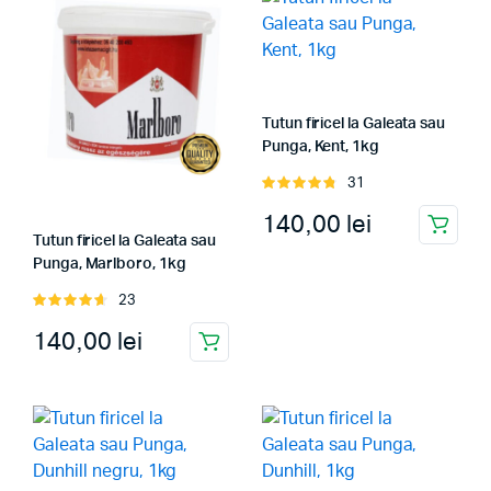
Tutun firicel la Galeata sau
Punga, Kent, 1kg
31
Evaluat
la
4.84
din
140,00
lei
5
Tutun firicel la Galeata sau
Punga, Marlboro, 1kg
23
Evaluat
la
4.70
din
140,00
lei
5