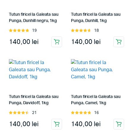
Tutun firicel la Galeata sau
Tutun firicel la Galeata sau
Punga, Dunhill negru, 1kg
Punga, Dunhill, 1kg
19
18
Evaluat
Evaluat
la
4.95
din
la
4.72
din
140,00
lei
140,00
lei
5
5
Tutun firicel la Galeata sau
Tutun firicel la Galeata sau
Punga, Davidoff, 1kg
Punga, Camel, 1kg
21
16
Evaluat
Evaluat
la
4.57
din
la
4.88
din
140,00
lei
140,00
lei
5
5