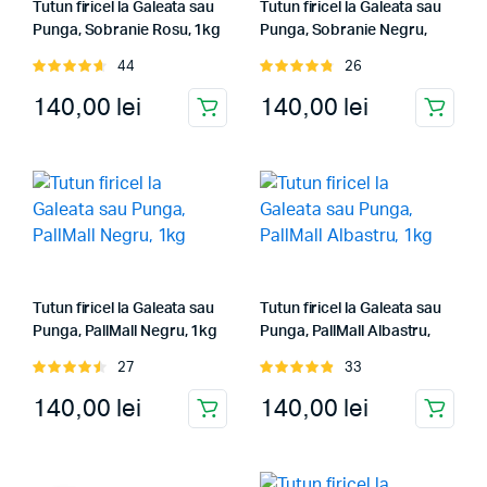
Tutun firicel la Galeata sau
Tutun firicel la Galeata sau
Punga, Sobranie Rosu, 1kg
Punga, Sobranie Negru,
1kg
44
26
Evaluat
Evaluat
la
4.67
din
la
4.85
din
140,00
lei
140,00
lei
5
5
Tutun firicel la Galeata sau
Tutun firicel la Galeata sau
Punga, PallMall Negru, 1kg
Punga, PallMall Albastru,
1kg
27
33
Evaluat
Evaluat
la
4.59
din
la
4.94
din
140,00
lei
140,00
lei
5
5